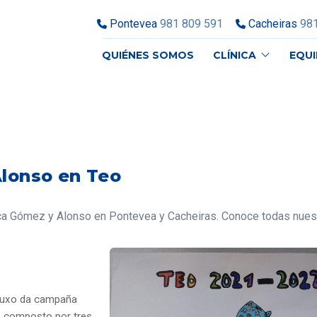
Pontevea
981 809 591
Cacheiras
98
QUIÉNES SOMOS
CLÍNICA
EQU
Alonso en Teo
nica Gómez y Alonso en Pontevea y Cacheiras. Conoce todas nuest
ebuxo da campaña
”, composto por tres