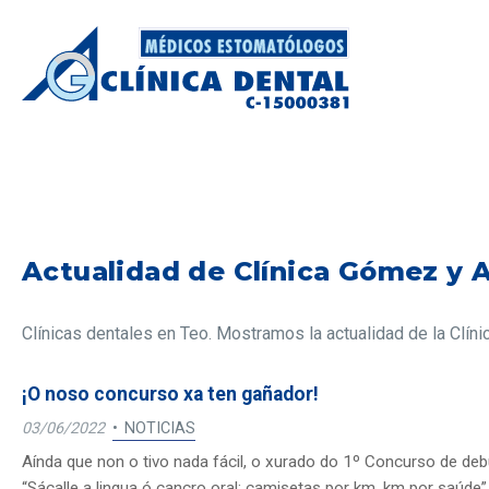
Actualidad de Clínica Gómez y 
Clínicas dentales en Teo. Mostramos la actualidad de la Clí
¡O noso concurso xa ten gañador!
03/06/2022
NOTICIAS
Aínda que non o tivo nada fácil, o xurado do 1º Concurso de d
“Sácalle a lingua ó cancro oral: camisetas por km, km por saúde